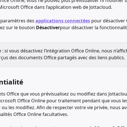
ffice Online, vous ne pouvez plus prévisualiser ni modifier 
crosoft Office dans l’application web de Jottacloud.
 paramètres des 
applications connectées
 pour désactiver 
uez sur le bouton 
Désactiver
pour désactiver la fonctionnalit
 si vous désactivez l’intégration Office Online, nous n’affi
rçus des documents Office partagés avec des liens publics.
tialité
s Office que vous prévisualisez ou modifiez dans Jottaclou
crosoft Office Online pour traitement pendant que vous le
z ou les modifiez. Afin de respecter votre vie privée, nous a
alités Office Online facultatives.