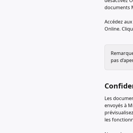
désactivez O
documents Mi
Accédez aux
Online. Cliq
Remarque :
pas d’ape
Confiden
Les document
envoyés à Mi
prévisualise
les fonctionn