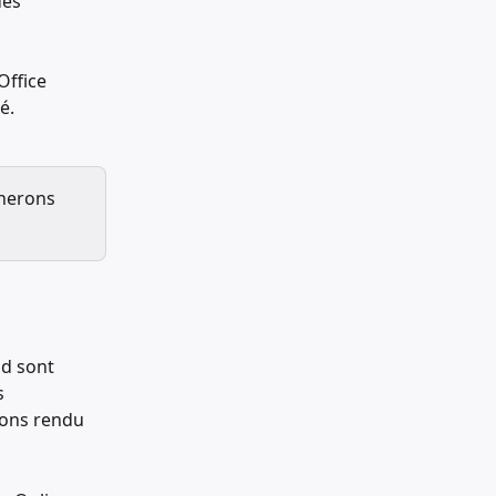
des 
Office 
é.
cherons 
d sont 
s 
vons rendu 