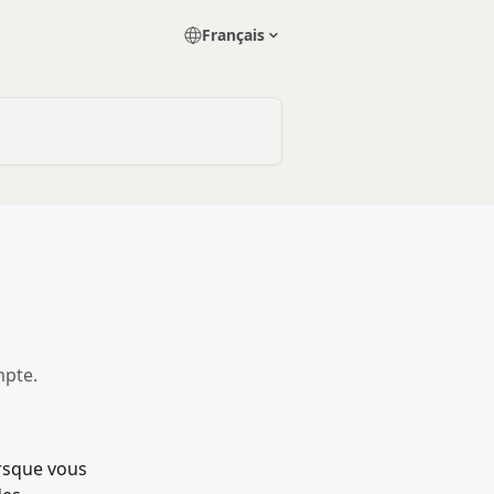
Français
mpte.
rsque vous 