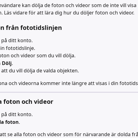
vändare kan dölja de foton och videor som de inte vill visa i
n. Läs vidare för att lära dig hur du döljer foton och videor.
n från fototidslinjen
 på ditt konto.
n fototidslinje.
oton och videor som du vill dölja.
 
Dölj
.
att du vill dölja de valda objekten.
ona och videorna kommer inte längre att visas i din fototidsl
a foton och videor
 på ditt konto.
da foton
.
t se alla foton och videor som för närvarande är dolda frå