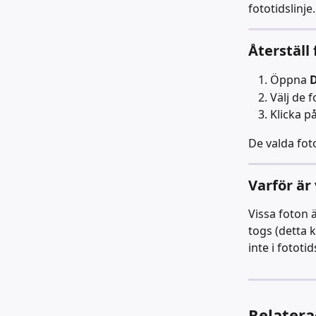
fototidslinje.
Återställ
Öppna 
D
Välj de f
Klicka på
De valda fot
Varför är
Vissa foton 
togs (detta k
inte i fototi
Relatera