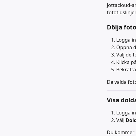
Jottacloud-an
fototidslinje
Dölja foto
Logga in
Öppna di
Välj de f
Klicka på
Bekräfta 
De valda fot
Visa dold
Logga in
Välj 
Dol
Du kommer at