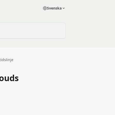
Svenska
tidslinje
louds