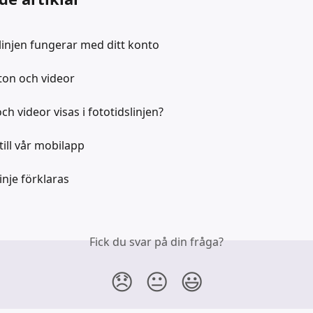
linjen fungerar med ditt konto
oton och videor
och videor visas i fototidslinjen?
till vår mobilapp
inje förklaras
Fick du svar på din fråga?
😞
😐
😃