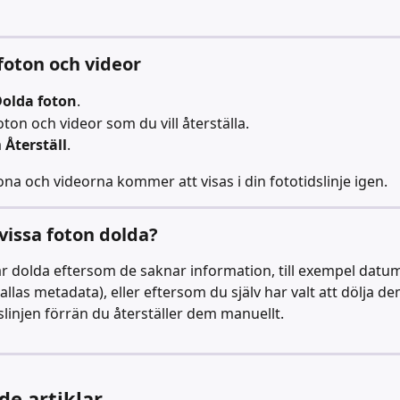
 foton och videor
olda foton
.
oton och videor som du vill återställa.
 
Återställ
.
ona och videorna kommer att visas i din fototidslinje igen.
 vissa foton dolda?
är dolda eftersom de saknar information, till exempel datu
allas metadata), eller eftersom du själv har valt att dölja de
dslinjen förrän du återställer dem manuellt.
de artiklar